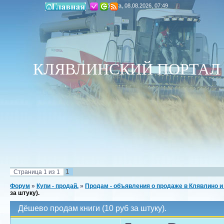
Суббота, 08.08.2026, 07:49
КЛЯВЛИНСКИЙ ПОРТАЛ
1
Страница
1
из
1
Форум
»
Купи - продай.
»
Продам - объявления о продаже в Клявлино и
за штуку).
Дёшево продам книги (10 руб за штуку).