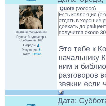
Quote
(
voodoo
)
Есть коллекция (око
отдать в хорошие р
доехать до райцентр
получится около 3
Опытный форумчанин!
Группа: Модераторы
Сообщений:
162
Награды:
4
Это тебе к 
Репутация:
8
Статус:
Offline
начальнику К
ним и библио
разговоров в
звякни если 
Дата: Суббота
стеша