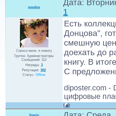
Дата: Вторник
voodoo
1
Есть коллекци
Донцова", го
смешную цену
доехать до р
Спроси меня, я помогу
Группа: Администраторы
книгу. В итог
Сообщений:
112
Награды:
3
С предложен
Репутация:
302
Статус:
Offline
diposter.com - 
цифровые пла
Дата: Среда,
2garin