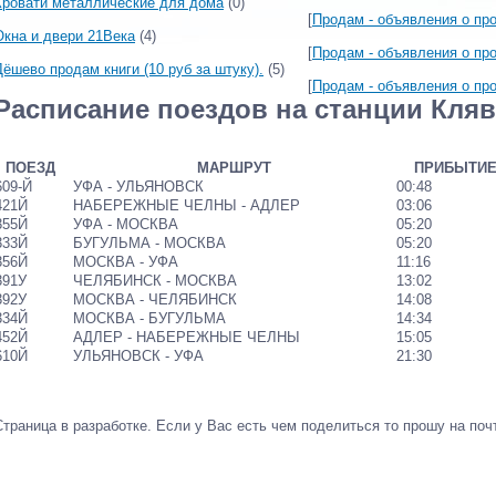
Кровати металлические для дома
(0)
[
Продам - объявления о пр
Окна и двери 21Века
(4)
[
Продам - объявления о пр
Дёшево продам книги (10 руб за штуку).
(5)
[
Продам - объявления о пр
Расписание поездов на станции Кля
ПОЕЗД
МАРШРУТ
ПРИБЫТИ
609-Й
УФА - УЛЬЯНОВСК
00:48
421Й
НАБЕРЕЖНЫЕ ЧЕЛНЫ - АДЛЕР
03:06
355Й
УФА - МОСКВА
05:20
333Й
БУГУЛЬМА - МОСКВА
05:20
356Й
МОСКВА - УФА
11:16
391У
ЧЕЛЯБИНСК - МОСКВА
13:02
392У
МОСКВА - ЧЕЛЯБИНСК
14:08
334Й
МОСКВА - БУГУЛЬМА
14:34
452Й
АДЛЕР - НАБЕРЕЖНЫЕ ЧЕЛНЫ
15:05
610Й
УЛЬЯНОВСК - УФА
21:30
Страница в разработке. Если у Вас есть чем поделиться то прошу на почт