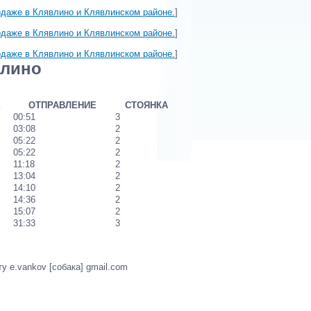
одаже в Клявлино и Клявлинском районе.
]
одаже в Клявлино и Клявлинском районе.
]
одаже в Клявлино и Клявлинском районе.
]
влино
Е
ОТПРАВЛЕНИЕ
СТОЯНКА
00:51
3
03:08
2
05:22
2
05:22
2
11:18
2
13:04
2
14:10
2
14:36
2
15:07
2
31:33
3
у e.vankov [собака] gmail.com