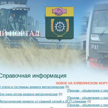
.2026, 10:21
Й ПОРТАЛ
Справочная информация
НОВОЕ НА КЛЯВЛИНСКОМ ФОР
В отели и гостиницы кровати металлические
(0)
[
Продам - объявления о пр
Для дачи оптом кровати металлические
(0)
[
Продам - объявления о пр
Металлические кровати со сварной сеткой и ДСП спинками
(0)
[
Продам - объявления о пр